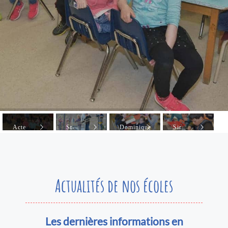
Nous joindre
Acte
St-
Dominique
Sir
Valléemont
François
Savio
Rodolphe
Forget
Actualités de nos écoles
Les dernières informations en